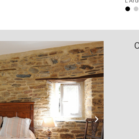
La F
C