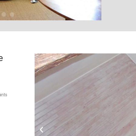
e
ants