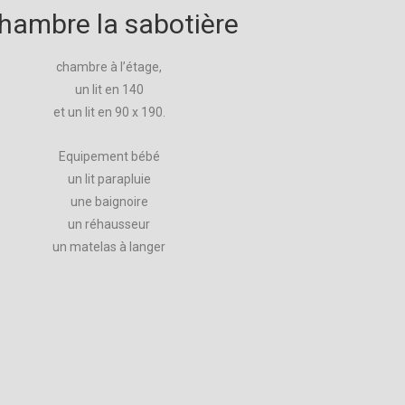
hambre la sabotière
chambre à l’étage,
un lit en 140
et un lit en 90 x 190.
Equipement bébé
un lit parapluie
une baignoire
un réhausseur
un matelas à langer