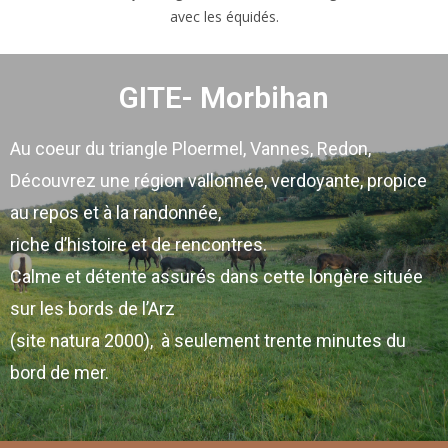
avec les équidés.
GITE- Morbihan
Au coeur du triangle Ploermel, Vannes, Redon,
Découvrez une région vallonnée, verdoyante, propice
au repos et à la randonnée,
riche d’histoire et de rencontres.
Calme et détente assurés dans cette longère située
sur les bords de l’Arz
(site natura 2000), à seulement trente minutes du
bord de mer.